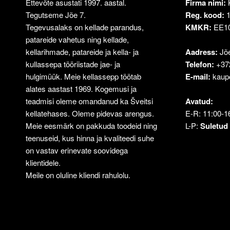
Ettevõte asustati 1997. aastal.
Firma nimi:
Tegutseme Jõe 7.
Reg. kood:
1
Tegevusalaks on kellade parandus,
KMKR:
EE10
patareide vahetus ning kellade,
kellarihmade, patareide ja kella- ja
Aadress:
Jõe
kullassepa tööriistade jae- ja
Telefon:
+37
hulgimüük. Meie kellassepp töötab
E-mail:
kaup
alates aastast 1969. Kogemusi ja
teadmisi oleme omandanud ka Šveitsi
Avatud:
kellatehases. Oleme pidevas arengus.
E-R: 11:00-1
Meie eesmärk on pakkuda toodeid ning
L-P:
Suletud
teenuseid, kus hinna ja kvaliteedi suhe
on vastav erinevate soovidega
klientidele.
Meile on oluline kliendi rahulolu.