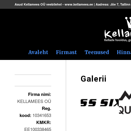
Asud Kellamees OÜ veebilehel - www.kellamees.ee | Aadress: Jõe 7, Tallinn 
Avaleht
Firmast
Teenused
Hinn
Galerii
Kontakt
Firma nimi:
KELLAMEES OÜ
Reg.
kood:
10341653
KMKR:
EE100338465